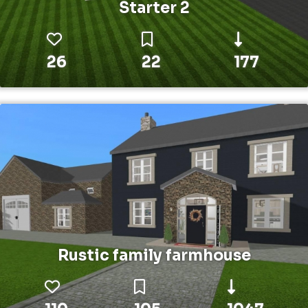
Starter 2
26
22
177
Rustic family farmhouse