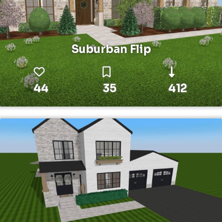
Suburban Flip
44
35
412