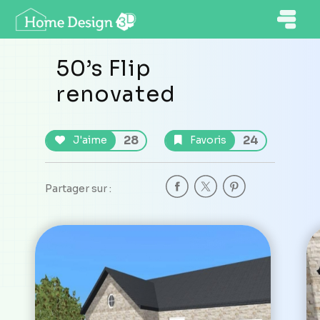
50’s Flip
renovated
28
24
J'aime
Favoris
Partager sur :