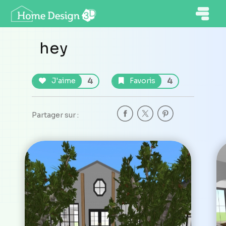
hey
4
4
J'aime
Favoris
Partager sur :