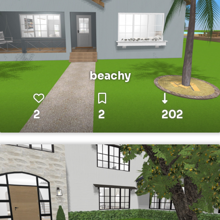
beachy
2
2
202