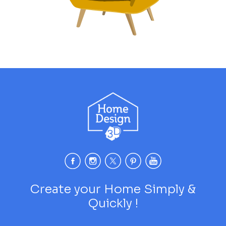
Create your Home Simply &
Quickly !