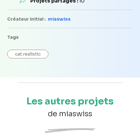
Projets partagés :
10
Créateur initial :
miaswiss
Tags
cat.realistic
Les autres projets
de miaswiss