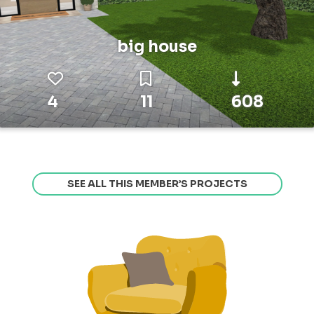
big house
4
11
608
SEE ALL THIS MEMBER’S PROJECTS