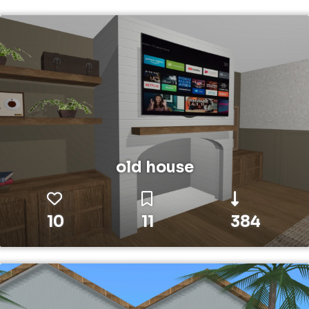
old house
10
11
384