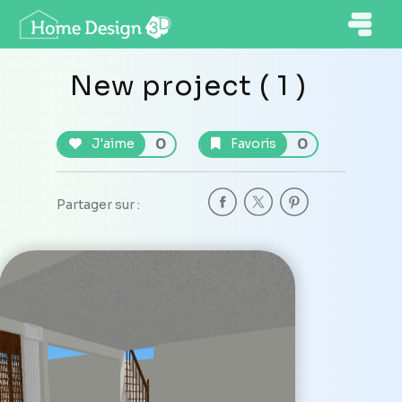
New project ( 1 )
0
0
J'aime
Favoris
Partager sur :