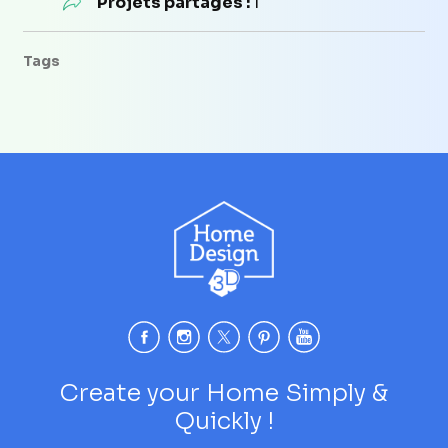
Projets partagés :
1
Tags
Create your Home Simply &
Quickly !