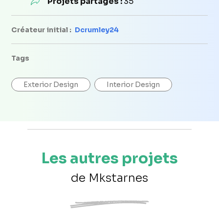
Projets partagés :
35
Créateur initial :
Dcrumley24
Tags
Exterior Design
Interior Design
Les autres projets
de Mkstarnes