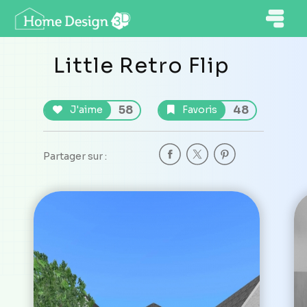
Little Retro Flip
58
48
J'aime
Favoris
Partager sur :