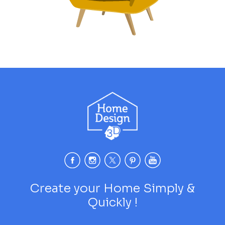
Create your Home Simply &
Quickly !