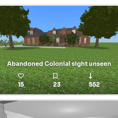
Abandoned Colonial sight unseen
15
23
552