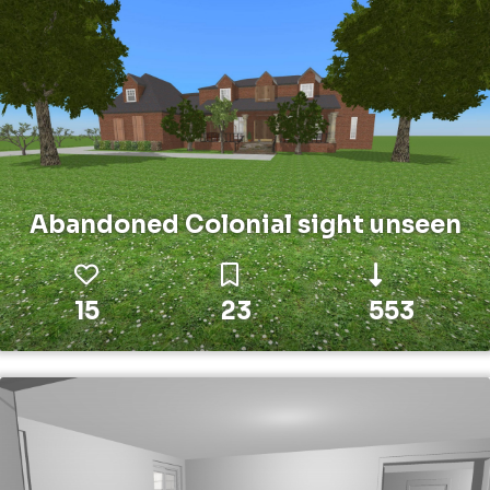
Abandoned Colonial sight unseen
15
23
553