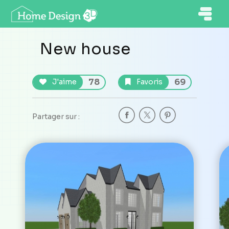
New house
78
69
J'aime
Favoris
Partager sur :