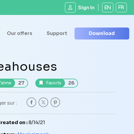
Sign in
EN
FR
Our offers
Support
Download
eahouses
27
26
'aime
Favoris
er sur :
reated on :
8/14/21