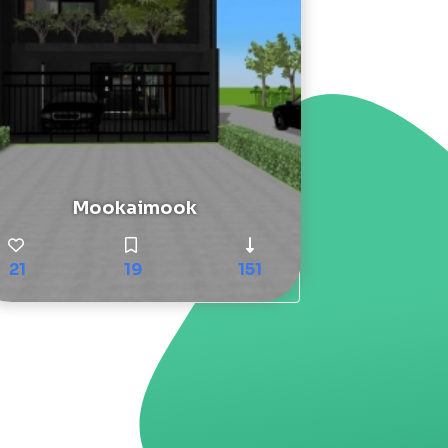
Mookaimook
21
19
151