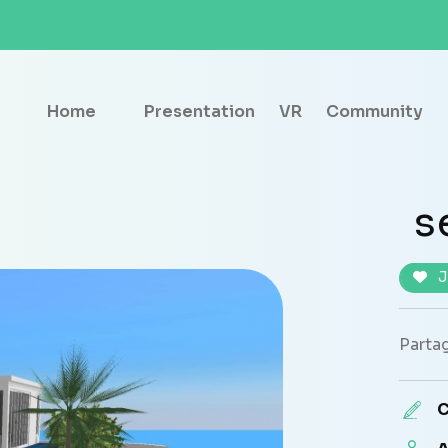
Home
Presentation
VR
Community
s
J
Partag
C