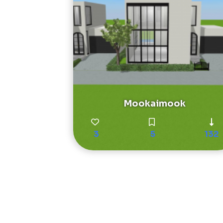
Mookaimook
3
5
132