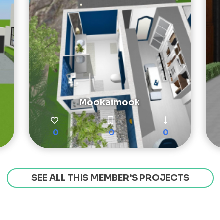
Mookaimook
0
0
0
SEE ALL THIS MEMBER’S PROJECTS