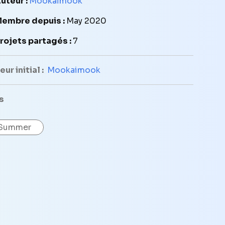
uteur :
Mookaimook
embre depuis :
May 2020
rojets partagés :
7
ur initial :
Mookaimook
s
Summer