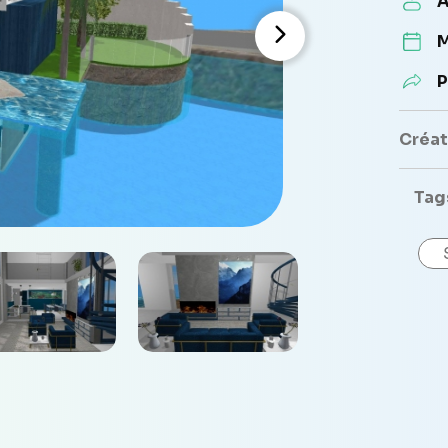
A
M
P
Créate
Tag