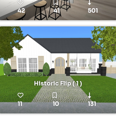
42
41
501
Historic Flip ( 1 )
11
10
131