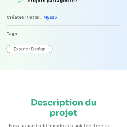
Projets partagés :
52
Créateur initial :
Mya25
Tags
Exterior Design
Description du
projet
New house build! inside is blank feel free to