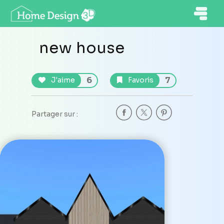
new house
6
7
J'aime
Favoris
Partager sur :