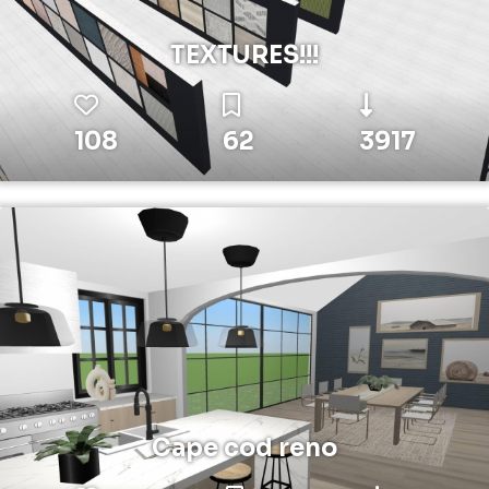
TEXTURES!!!
108
62
3917
Cape cod reno