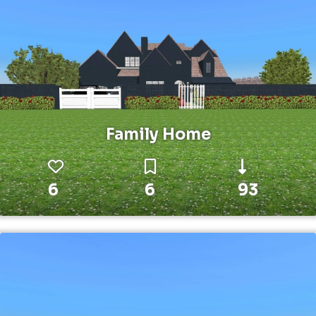
Family Home
6
6
93