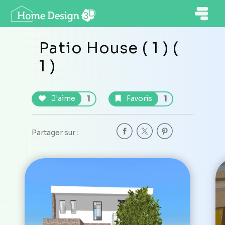
Patio House ( 1 ) (
1 )
1
1
J'aime
Favoris
Partager sur :