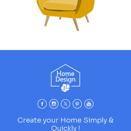
Create your Home Simply &
Quickly !