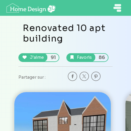
Renovated 10 apt
building
91
86
J'aime
Favoris
Partager sur :