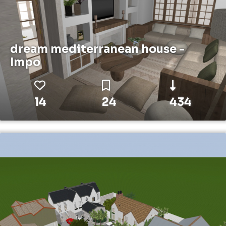
dream mediterranean house -
Impo
14
24
434