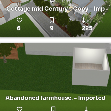
Cottage mid Century - Copy - Imp
6
9
225
Abandoned farmhouse. - Imported