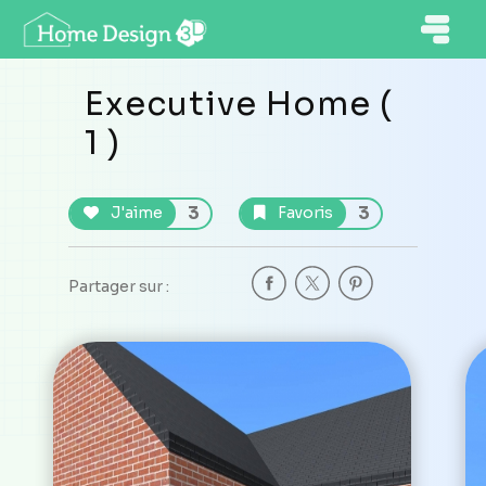
Executive Home (
1 )
3
3
J'aime
Favoris
Partager sur :