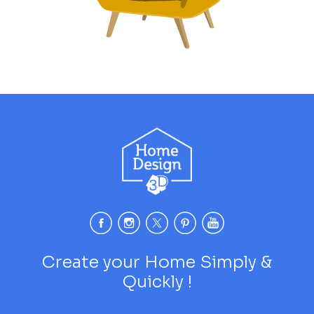
Create your Home Simply &
Quickly !