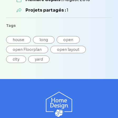
Projets partagés :
1
Tags
house
long
open
open Floorplan
open layout
city
yard