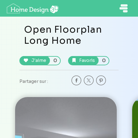
Open Floorplan
Long Home
0
0
J'aime
Favoris
Partager sur :