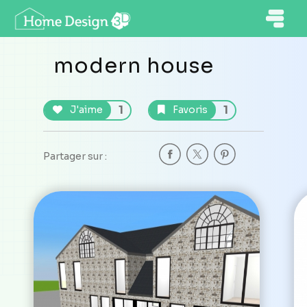
modern house
1
1
J'aime
Favoris
Partager sur :