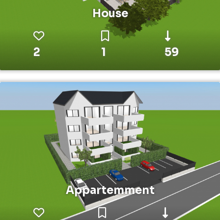
House
2
1
59
Appartemment