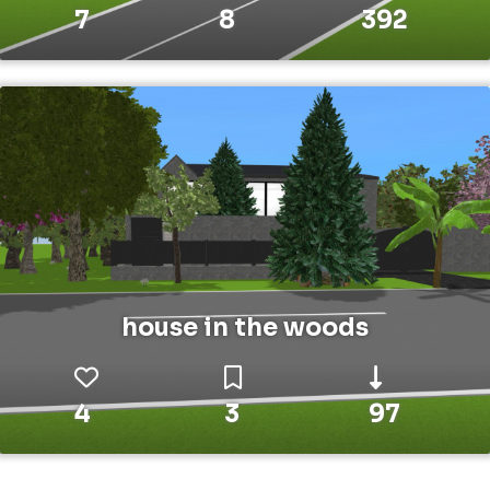
7
8
392
house in the woods
4
3
97