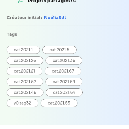
Projets partagés :
4
Créateur initial :
NoéliaSdt
Tags
cat.2021.1
cat.2021.5
cat.2021.26
cat.2021.36
cat.2021.21
cat.2021.67
cat.2021.52
cat.2021.59
cat.2021.46
cat.2021.64
v0.tag32
cat.2021.55