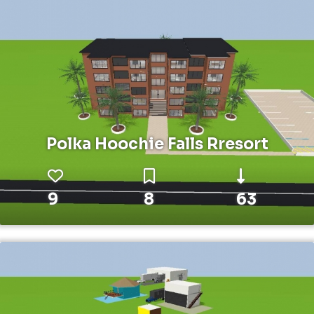
Polka Hoochie Falls Rresort
9
8
63