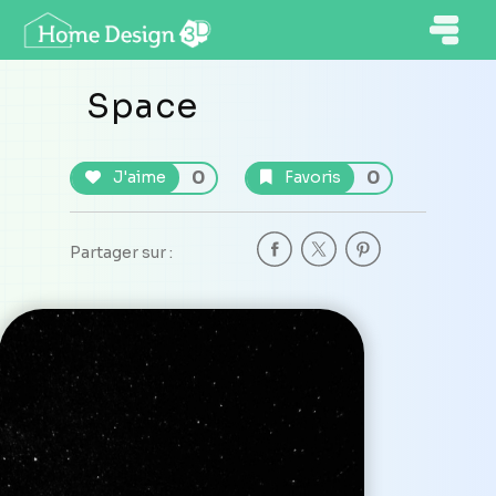
Space
0
0
J'aime
Favoris
Partager sur :