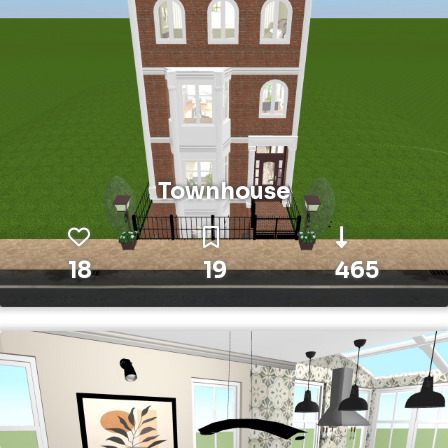
Townhouse
18
19
465