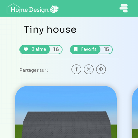
Tiny house
16
15
J'aime
Favoris
Partager sur :