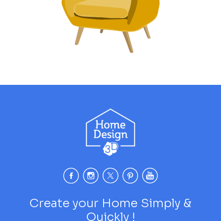
Create your Home Simply &
Quickly !