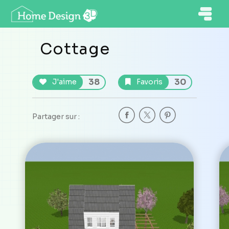
Cottage
38
30
J'aime
Favoris
Partager sur :