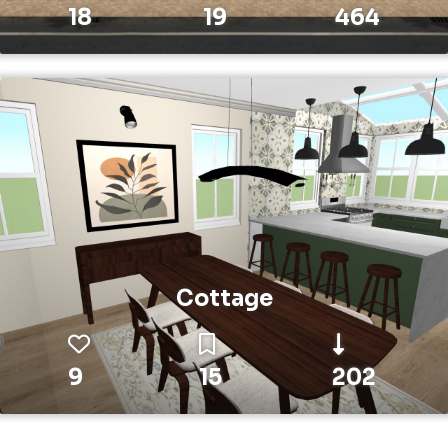
18
19
464
Cottage
9
15
202