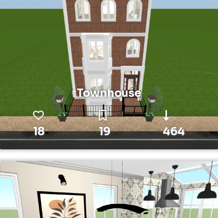
Townhouse
18
19
464