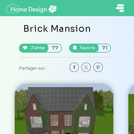
Brick Mansion
77
71
J'aime
Favoris
Partager sur :