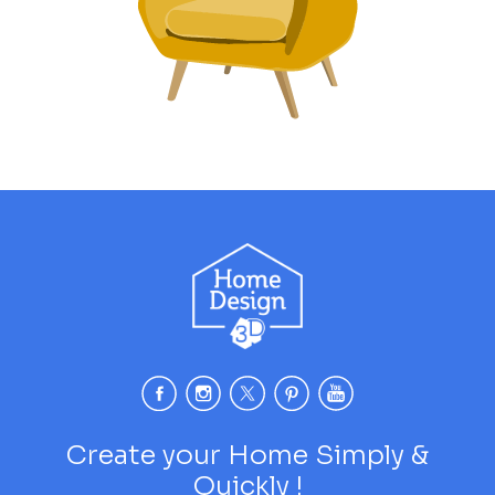
Create your Home Simply &
Quickly !