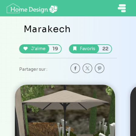
Marakech
19
22
J'aime
Favoris
Partager sur :