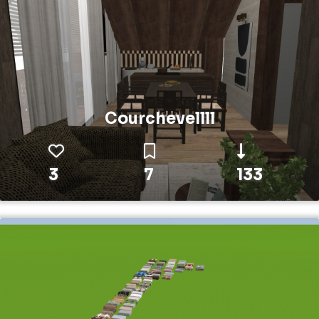
Courchevellll
3
7
133