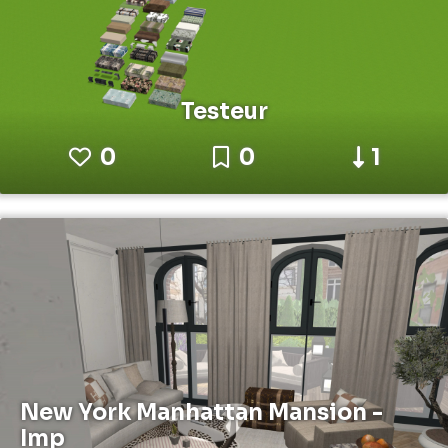
Testeur
0
0
1
New York Manhattan Mansion -
Imp