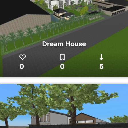
Dream House
0
0
5