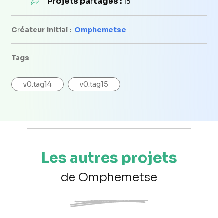
Projets partagés :
13
Créateur initial :
Omphemetse
Tags
v0.tag14
v0.tag15
Les autres projets
de Omphemetse