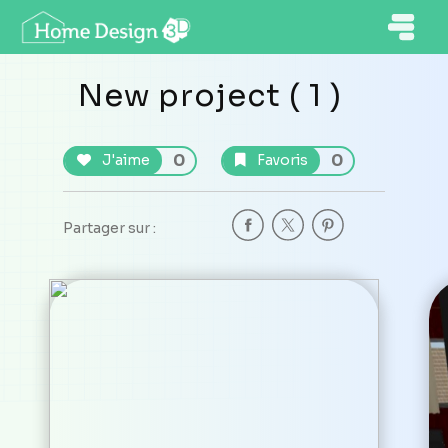
New project ( 1 )
0
0
J'aime
Favoris
Partager sur :