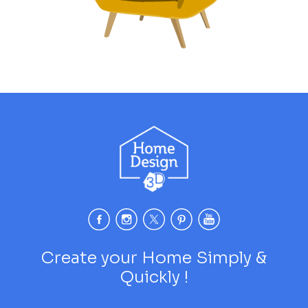
Create your Home Simply &
Quickly !