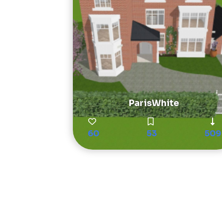
ParisWhite
60
53
509