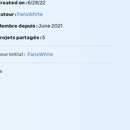
reated on :
6/28/22
uteur :
ParisWhite
embre depuis :
June 2021
rojets partagés :
5
ur initial :
ParisWhite
s