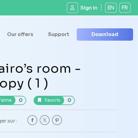
Sign in
EN
FR
Our offers
Support
Download
airo’s room -
opy ( 1 )
0
0
'aime
Favoris
er sur :