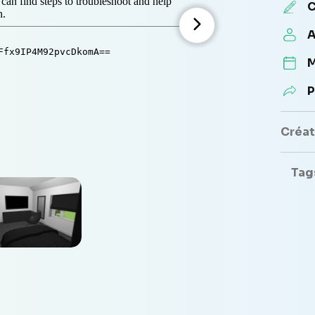
C
A
M
P
Créate
Tag