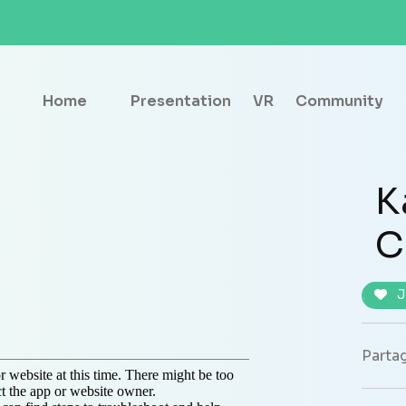
Home
Presentation
VR
Community
K
C
J
Partag