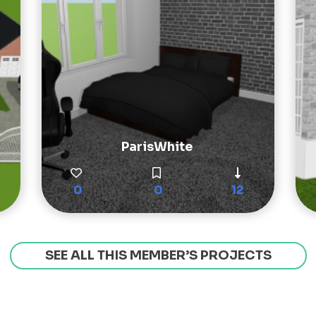
ParisWhite
0
0
12
SEE ALL THIS MEMBER’S PROJECTS