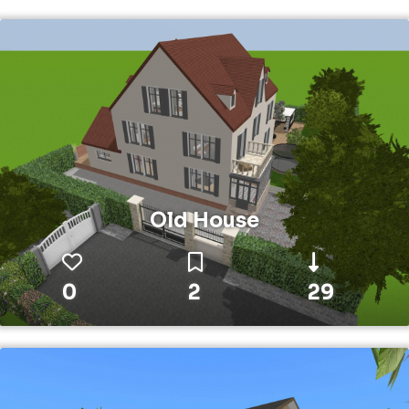
Old House
0
2
29