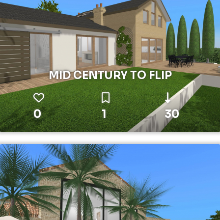
MID CENTURY TO FLIP
0
1
30