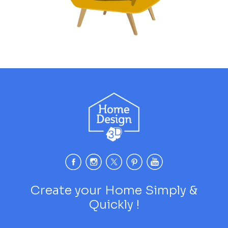
Create your Home Simply &
Quickly !