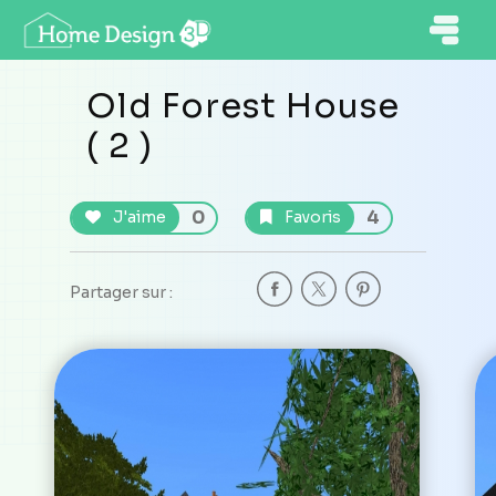
Old Forest House
( 2 )
0
4
J'aime
Favoris
Partager sur :