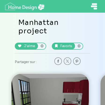
Manhattan
project
0
0
J'aime
Favoris
Partager sur :