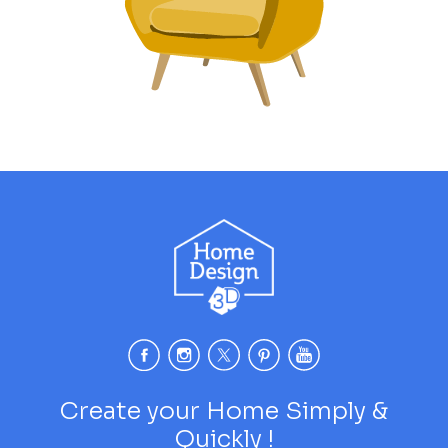
Create your Home Simply &
Quickly !