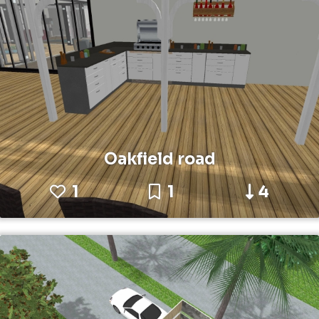
Oakfield road
1
1
4