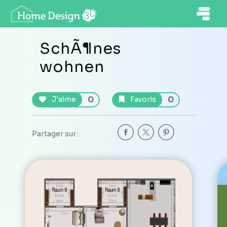
SchÃ¶nes
wohnen
0
0
J'aime
Favoris
Partager sur :