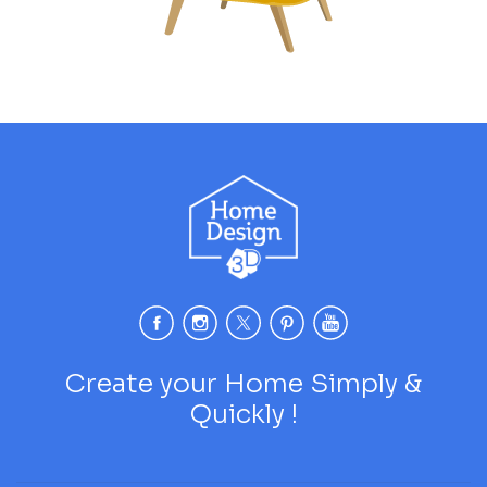
Create your Home Simply &
Quickly !