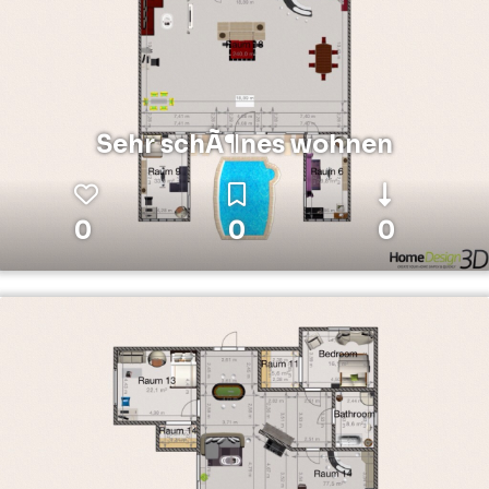
Sehr schÃ¶nes wohnen
0
0
0