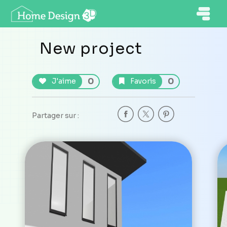
New project
0
0
J'aime
Favoris
Partager sur :