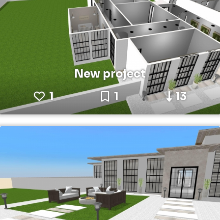
New project
1
1
13