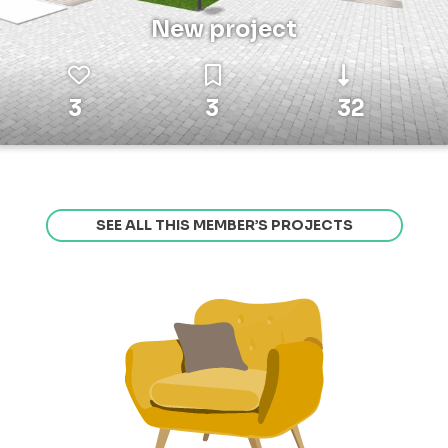
New project
3
3
32
SEE ALL THIS MEMBER’S PROJECTS