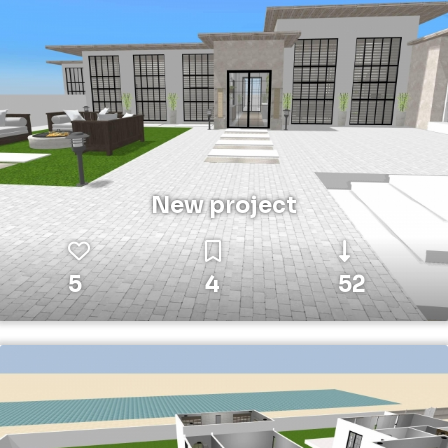
New project
5
4
52