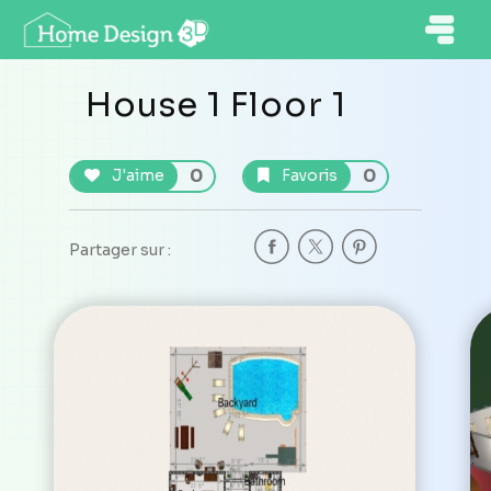
House 1 Floor 1
0
0
J'aime
Favoris
Partager sur :