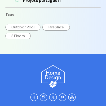
Projets partagés :
1
Tags
Outdoor Pool
Fireplace
2 Floors