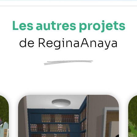
Les autres projets
de ReginaAnaya