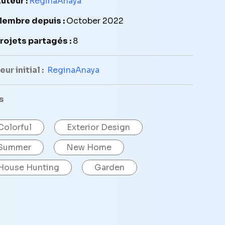
uteur :
ReginaAnaya
embre depuis :
October 2022
rojets partagés :
8
ur initial :
ReginaAnaya
s
Colorful
Exterior Design
Summer
New Home
House Hunting
Garden