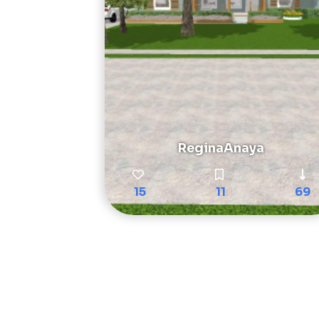
ReginaAnaya
15
11
69