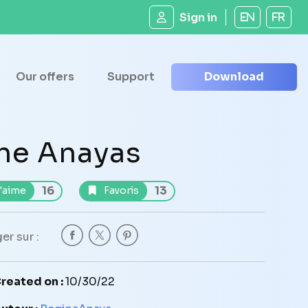
Sign in
EN
FR
Our offers
Support
Download
he Anayas
16
13
'aime
Favoris
er sur :
reated on :
10/30/22