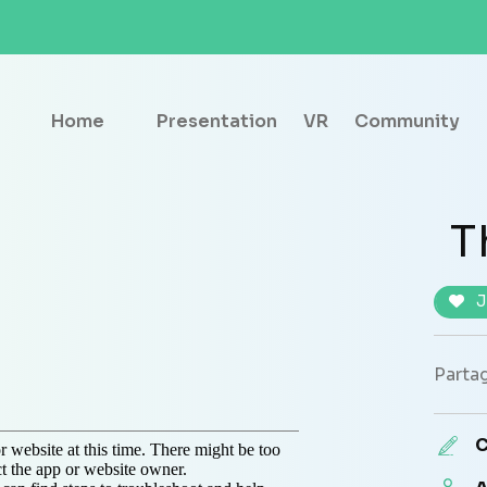
Home
Presentation
VR
Community
T
J
Partag
C