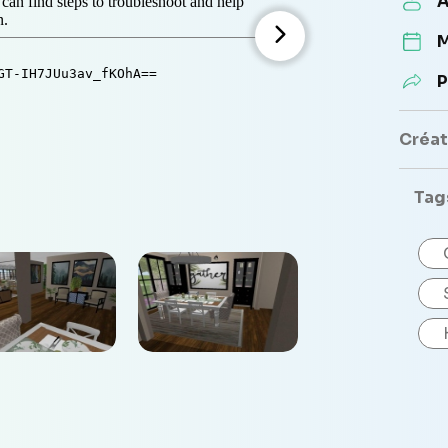
A
M
P
Créate
Tag