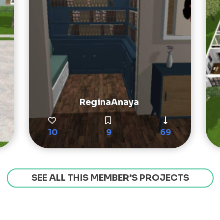
ReginaAnaya
10
9
69
SEE ALL THIS MEMBER’S PROJECTS