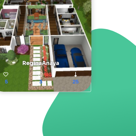
ReginaAnaya
5
3
25