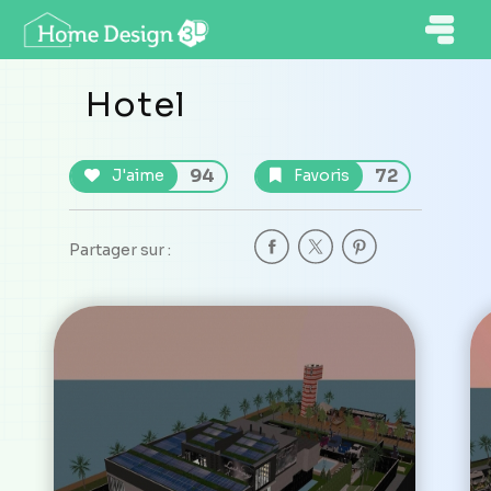
Hotel
94
72
J'aime
Favoris
Partager sur :