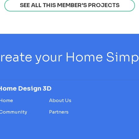
SEE ALL THIS MEMBER’S PROJECTS
reate your Home Simply
Home Design 3D
Home
About Us
Community
Partners