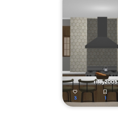
riley2005
3
1