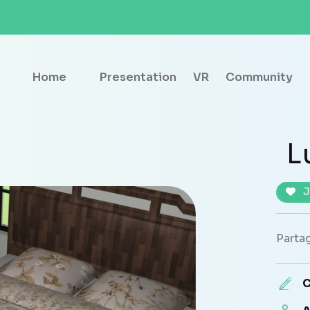
Home
Presentation
VR
Community
L
J
Partag
C