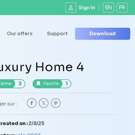
Sign in
EN
FR
Our offers
Support
Download
uxury Home 4
3
1
'aime
Favoris
er sur :
reated on :
2/8/25