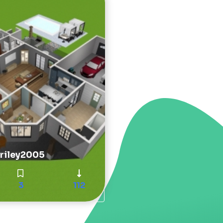
riley2005
3
112