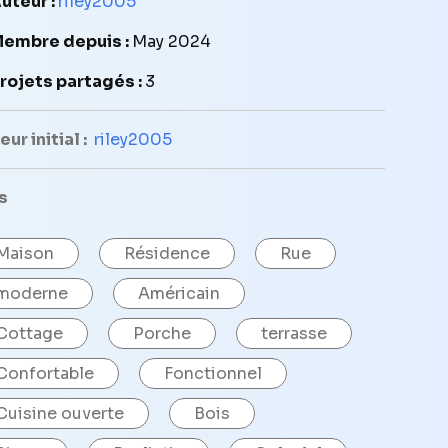
uteur :
riley2005
embre depuis :
May 2024
rojets partagés :
3
ur initial :
riley2005
s
Maison
Résidence
Rue
moderne
Américain
Cottage
Porche
terrasse
Confortable
Fonctionnel
Cuisine ouverte
Bois