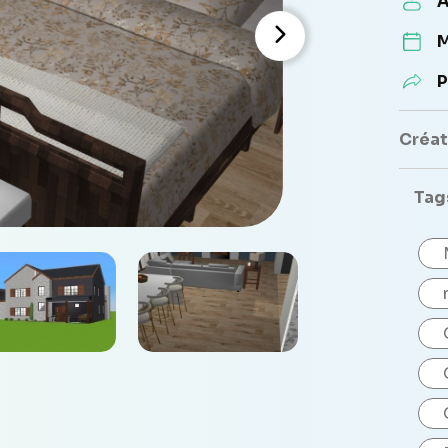
A
M
P
Créate
Tag