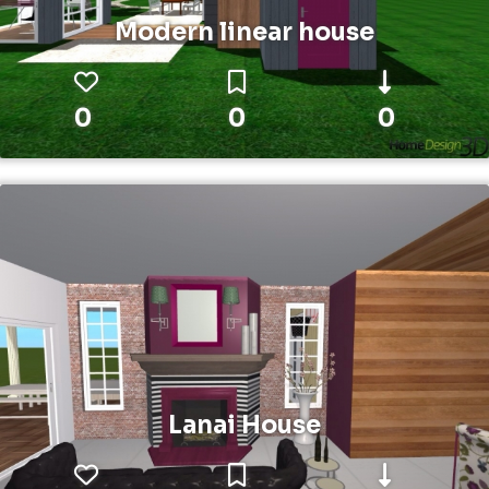
Modern linear house
0
0
0
Lanai House