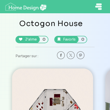
Octogon House
0
0
J'aime
Favoris
Partager sur :