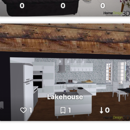
0
0
0
Lakehouse
1
1
0