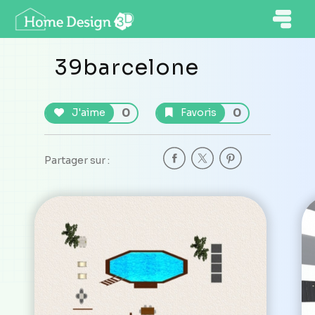
39barcelone
0
0
J'aime
Favoris
Partager sur :