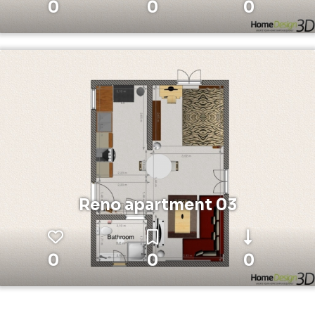
0
0
0
Reno apartment 03
0
0
0