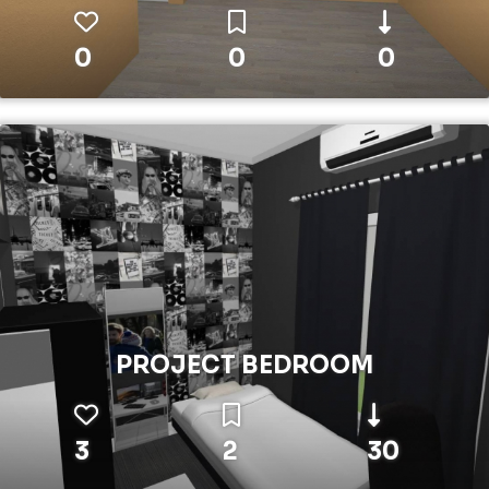
0
0
0
PROJECT BEDROOM
3
2
30