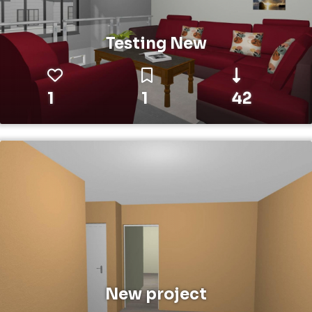
Testing New
1
1
42
New project