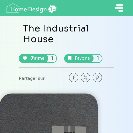
The Industrial
House
1
1
J'aime
Favoris
Partager sur :