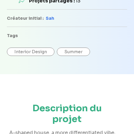
Projets partagés :
13
Créateur initial :
Sah
Tags
Interior Design
Summer
Description du
projet
A-shaped house. a more differentiated vibe,