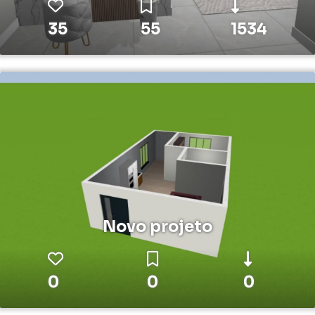
35
55
1534
Novo projeto
0
0
0