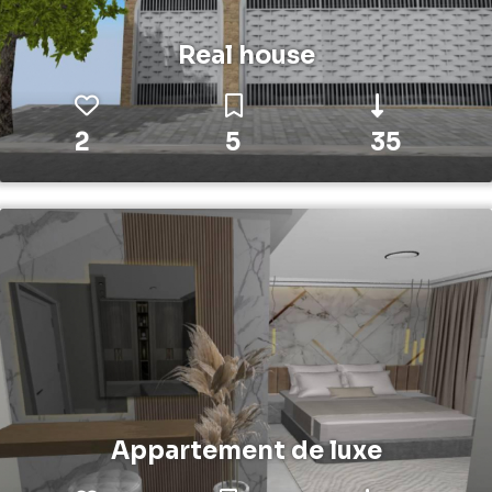
Real house
2
5
35
Appartement de luxe