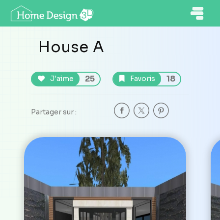
House A
25
18
J'aime
Favoris
Partager sur :