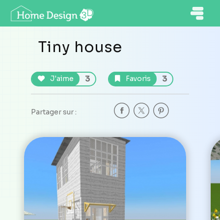
Tiny house
3
3
J'aime
Favoris
Partager sur :