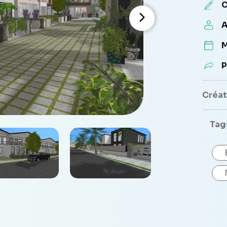
C
A
M
P
Créate
Tag