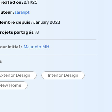
reated on :
2/11/25
uteur :
sarahpt
embre depuis :
January 2023
rojets partagés :
8
ur initial :
Mauricio MH
s
Exterior Design
Interior Design
New Home