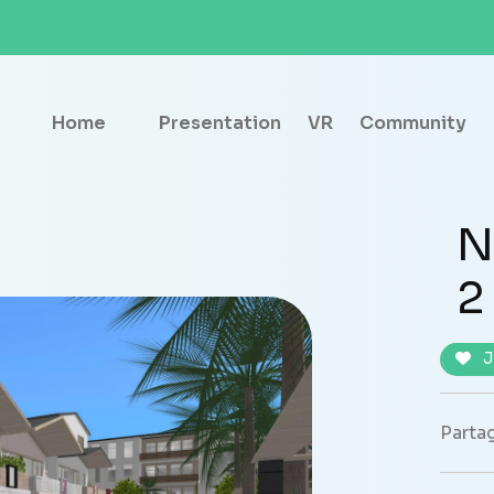
Home
Presentation
VR
Community
N
2
J
Partag