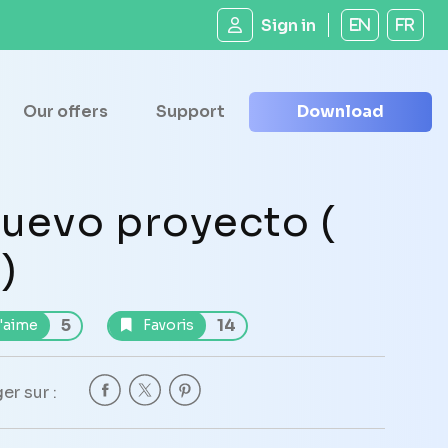
Sign in
EN
FR
Our offers
Support
Download
uevo proyecto (
 )
5
14
'aime
Favoris
er sur :