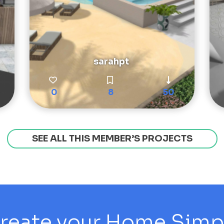
sarahpt
0
8
50
SEE ALL THIS MEMBER’S PROJECTS
reate your Home Simply