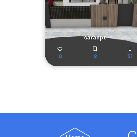
sarahpt
0
2
31
C