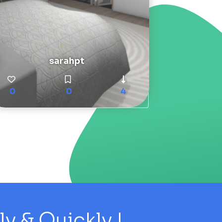
sarahpt
0
0
4
 & Quickly !