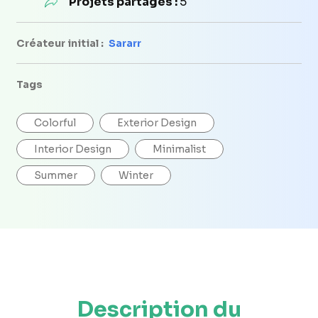
Projets partagés :
5
Créateur initial :
Sararr
Tags
Colorful
Exterior Design
Interior Design
Minimalist
Summer
Winter
Description du