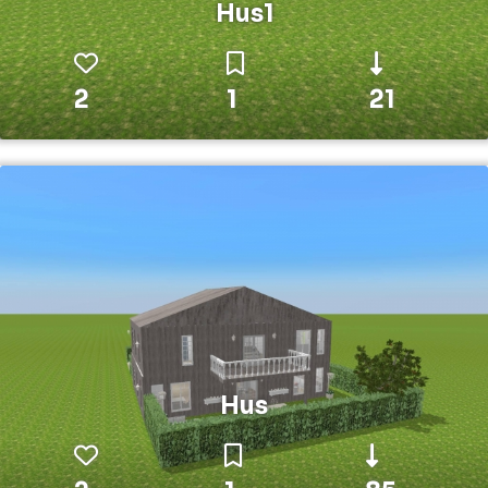
Hus1
2
1
21
Hus