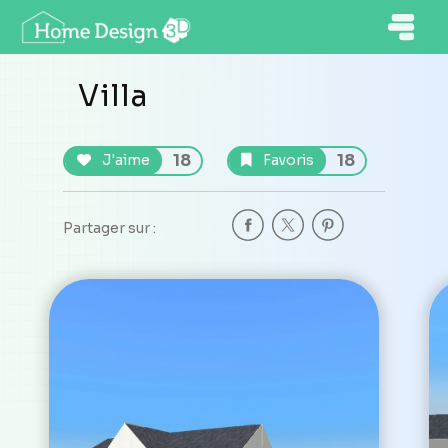
Villa
18
18
J'aime
Favoris
Partager sur :