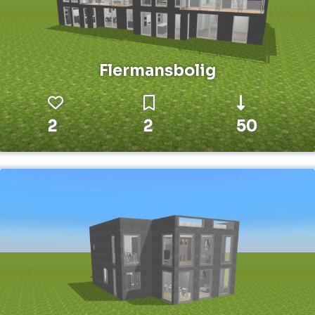
Flermansbolig
2
2
50