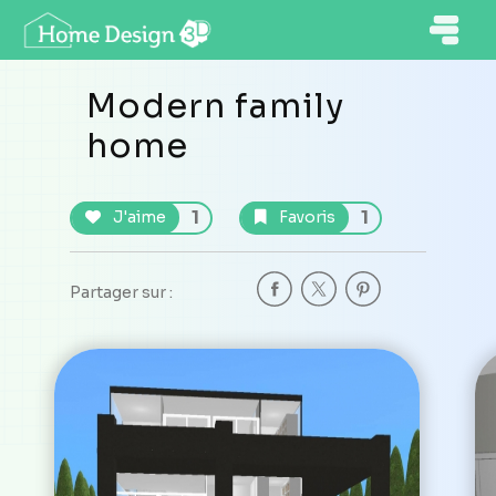
Modern family
home
1
1
J'aime
Favoris
Partager sur :