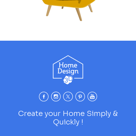
Create your Home Simply &
Quickly !