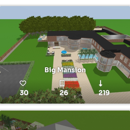
Big Mansion
30
26
219