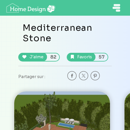
Mediterranean
Stone
82
57
J'aime
Favoris
Partager sur :