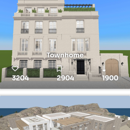
Townhome
3204
2904
1900