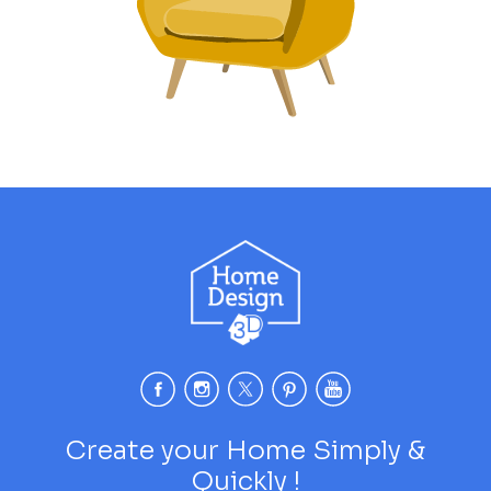
Create your Home Simply &
Quickly !