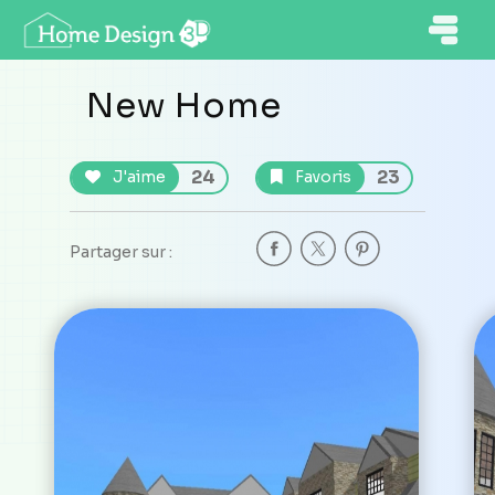
New Home
24
23
J'aime
Favoris
Partager sur :