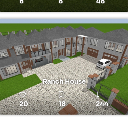
8
8
48
Ranch House
20
18
244