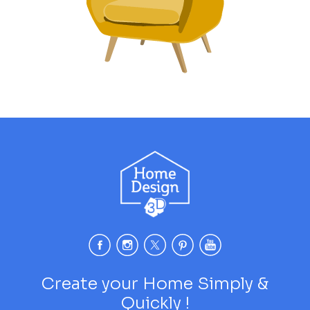
Create your Home Simply &
Quickly !