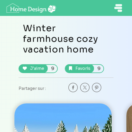
Winter
farmhouse cozy
vacation home
9
9
J'aime
Favoris
Partager sur :