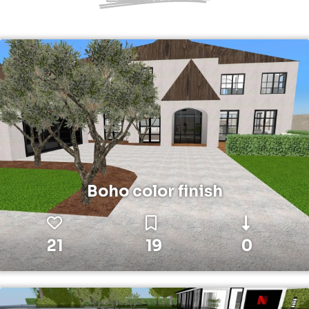
Boho color finish
21
19
0