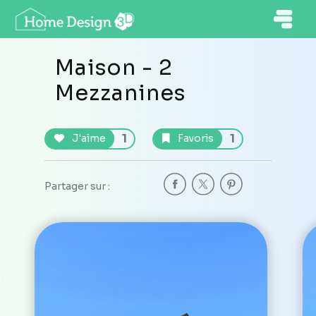
Maison - 2
Mezzanines
1
1
J'aime
Favoris
Partager sur :