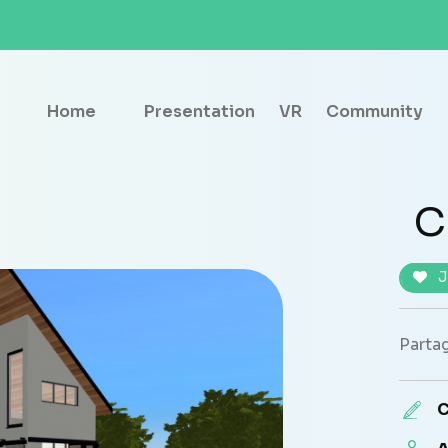
Home
Presentation
VR
Community
C
J
Partag
C