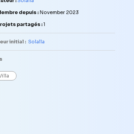
uteur :
Solalla
embre depuis :
November 2023
rojets partagés :
1
ur initial :
Solalla
s
Villa