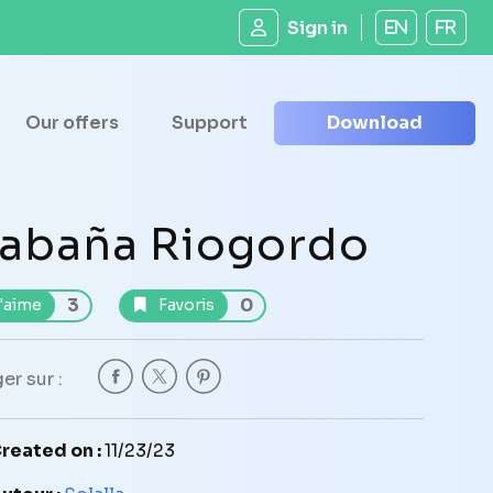
Sign in
EN
FR
Our offers
Support
Download
abaña Riogordo
3
0
'aime
Favoris
er sur :
reated on :
11/23/23