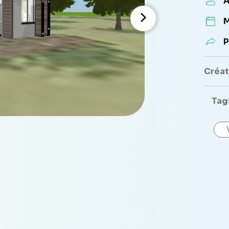
A
M
P
Créate
Tag