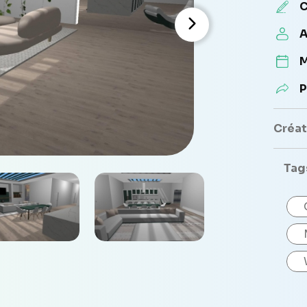
C
A
M
P
Créate
Tag