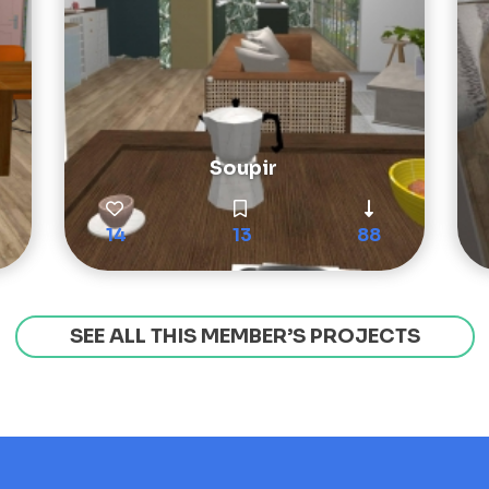
Soupir
14
13
88
SEE ALL THIS MEMBER’S PROJECTS