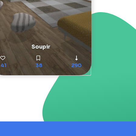
Soupir
41
38
290