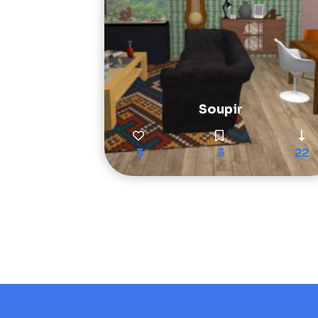
Soupir
3
3
22