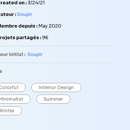
reated on :
3/24/21
uteur :
Soupir
embre depuis :
May 2020
rojets partagés :
96
ur initial :
Soupir
s
Colorful
Interior Design
Minimalist
Summer
Winter