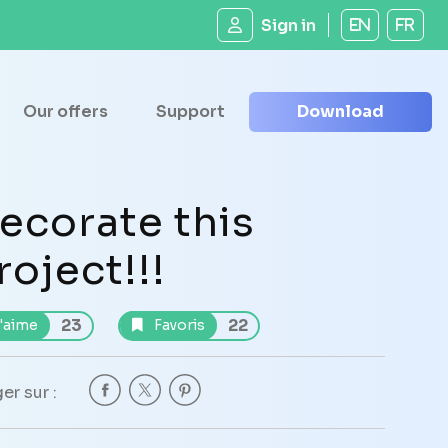
Sign in
EN
FR
Our offers
Support
Download
ecorate this
roject!!!
23
22
'aime
Favoris
er sur :