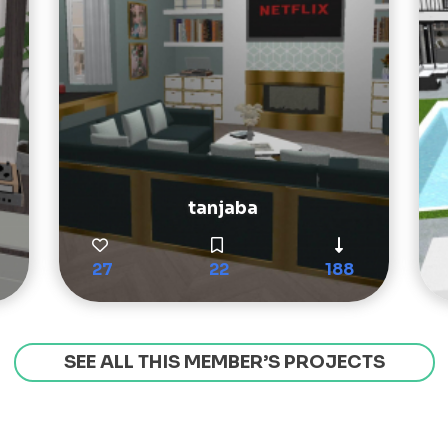
tanjaba
27
22
188
SEE ALL THIS MEMBER’S PROJECTS