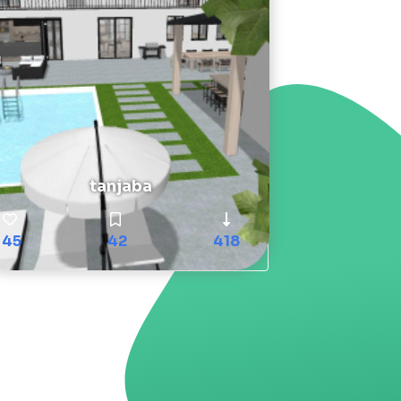
tanjaba
45
42
418