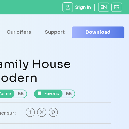
Sign in
EN
FR
Our offers
Support
Download
amily House
odern
65
65
'aime
Favoris
er sur :