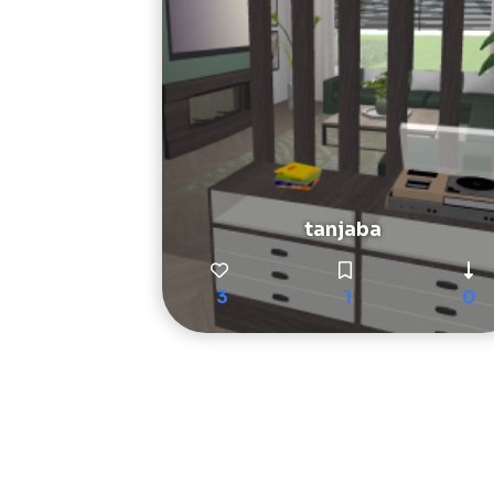
tanjaba
3
1
0