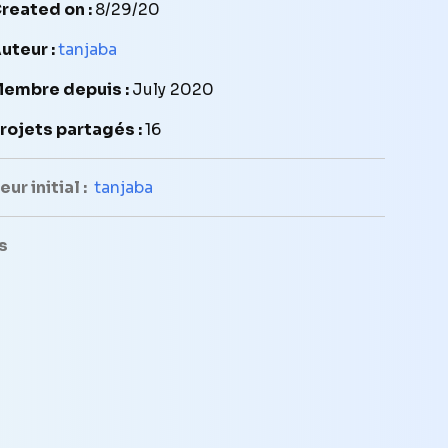
reated on :
8/29/20
uteur :
tanjaba
embre depuis :
July 2020
rojets partagés :
16
ur initial :
tanjaba
s