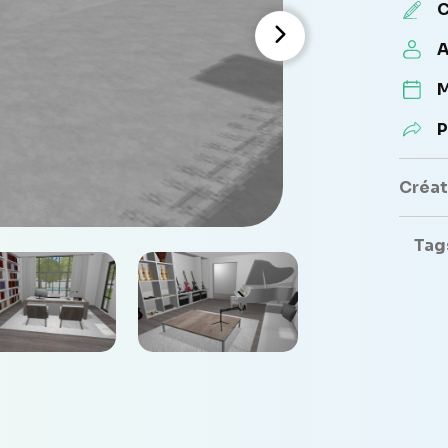
C
A
M
P
Créate
Tag