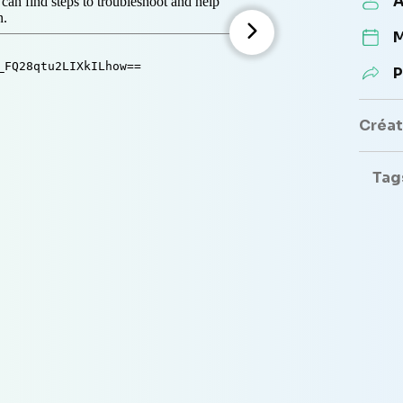
A
M
P
Créate
Tag