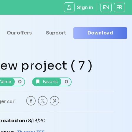
Sign in
EN
FR
Our offers
Support
Download
ew project ( 7 )
0
0
'aime
Favoris
er sur :
reated on :
8/13/20