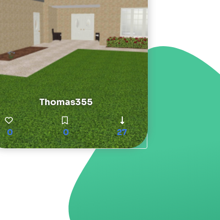
Thomas355
0
0
27