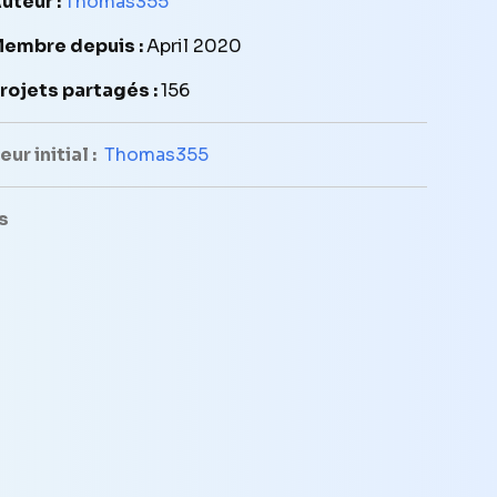
uteur :
Thomas355
embre depuis :
April 2020
rojets partagés :
156
ur initial :
Thomas355
s