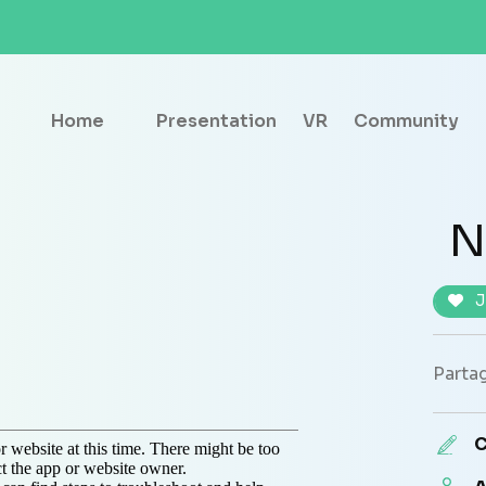
Home
Presentation
VR
Community
N
J
Partag
C