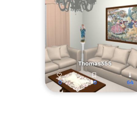
Thomas355
0
0
64