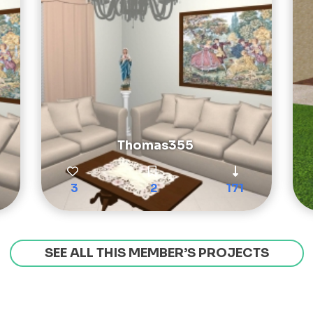
Thomas355
3
2
171
SEE ALL THIS MEMBER’S PROJECTS