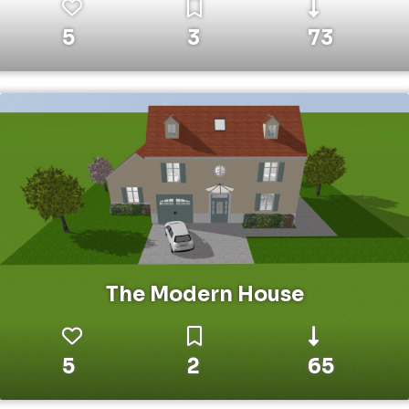
5
3
73
The Modern House
5
2
65