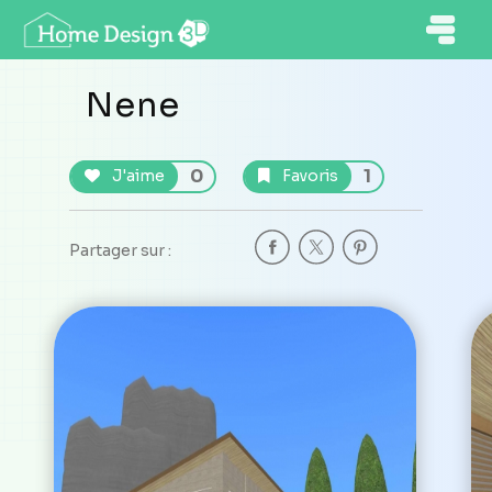
Nene
0
1
J'aime
Favoris
Partager sur :