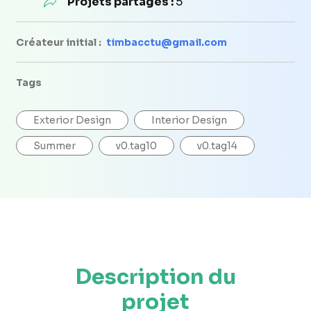
Projets partagés :
5
Créateur initial :
timbacctu@gmail.com
Tags
Exterior Design
Interior Design
Summer
v0.tag10
v0.tag14
Description du
projet