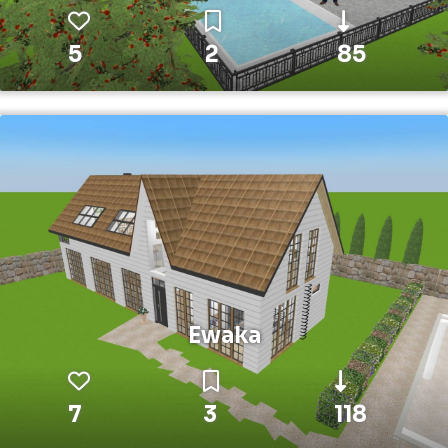
5
2
85
Ewaka
7
3
118