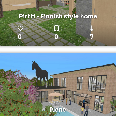
Pirtti - Finnish style home
0
0
7
Nene