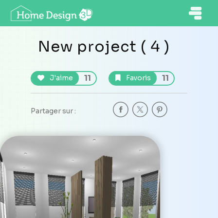
New project ( 4 )
11
11
J'aime
Favoris
Partager sur :