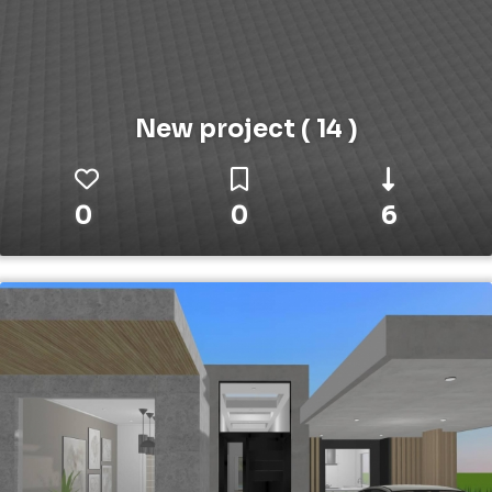
New project ( 14 )
0
0
6