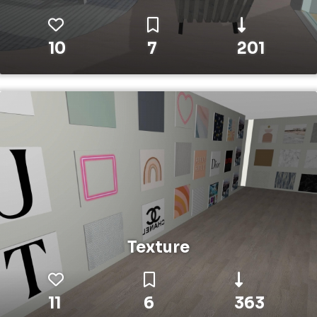
10
7
201
Texture
11
6
363