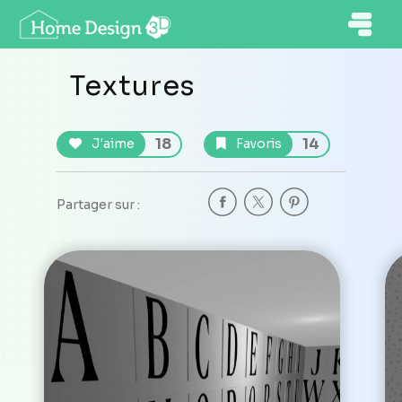
Textures
18
14
J'aime
Favoris
Partager sur :