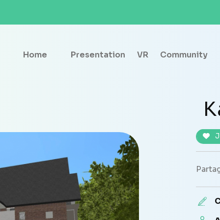
Home
Presentation
VR
Community
K
J
Partag
C