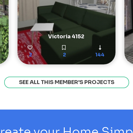
Victoria 4152
2
2
144
SEE ALL THIS MEMBER’S PROJECTS
reate your Home Simply