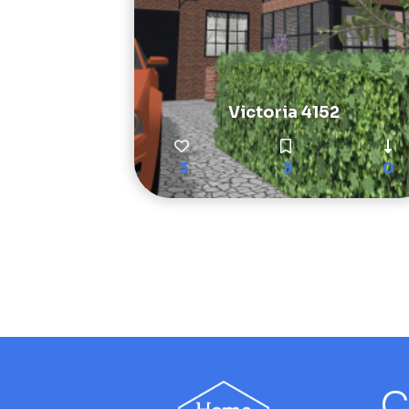
Victoria 4152
3
3
0
C