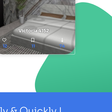
Victoria 4152
12
11
74
 & Quickly !