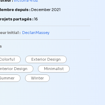
uteur :
Victoria 4152
embre depuis :
December 2021
rojets partagés :
16
ur initial :
DeclanMassey
s
Colorful
Exterior Design
Interior Design
Minimalist
Summer
Winter