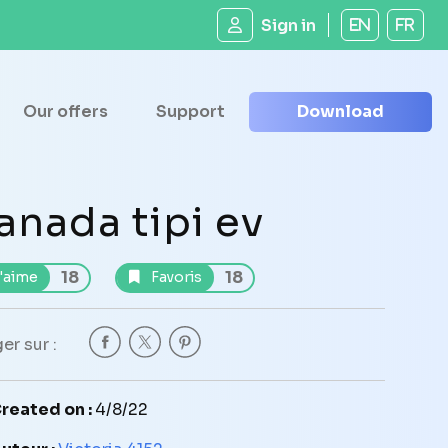
Sign in
EN
FR
Our offers
Support
Download
anada tipi ev
18
18
'aime
Favoris
er sur :
reated on :
4/8/22