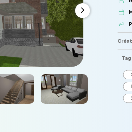
A
M
P
Créate
Tag