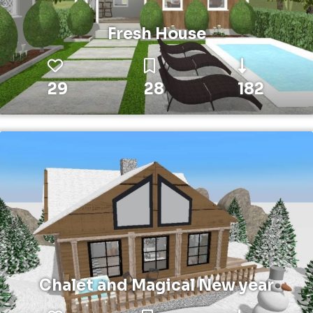
Fresh House
29
28
182
Chalet and Magical New year