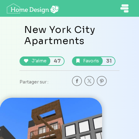
New York City
Apartments
47
31
J'aime
Favoris
Partager sur :