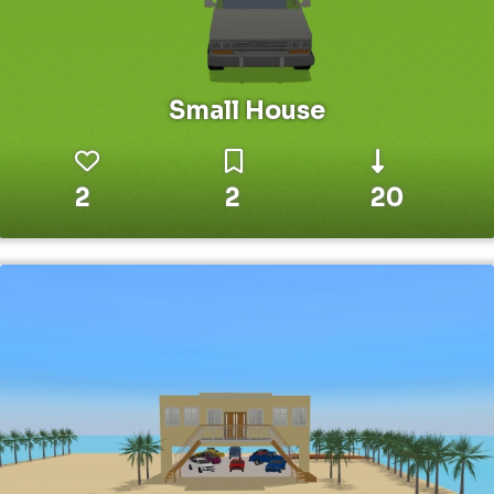
Small House
2
2
20