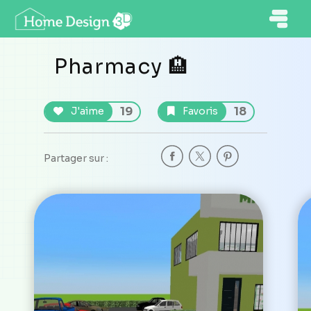
Pharmacy 🏨
19
18
J'aime
Favoris
Partager sur :