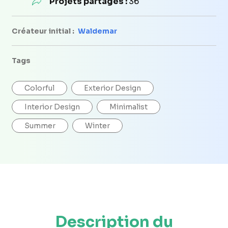
Projets partagés :
36
Créateur initial :
Waldemar
Tags
Colorful
Exterior Design
Interior Design
Minimalist
Summer
Winter
Description du